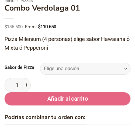
Inicio
/
Pizzas
Combo Verdolaga 01
$
136.500
From:
$
110.650
Pizza Milenium (4 personas) elige sabor Hawaiana ó
Mixta ó Pepperoni
Sabor de Pizza
Combo Verdolaga 01 cantidad
Añadir al carrito
Podrías combinar tu orden con: