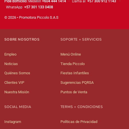
Pide domicilio:
Medellín
+604 444 1414
· Llama al
+57 300 912 1143
·
WhatsApp
+57 301 133 0408
© 2026 • Promotora Piccolo S.A.S
SOBRE NOSOTROS
SOPORTE + SERVICIOS
Empleo
Menú Online
Noticias
Tienda Piccolo
Quiénes Somos
Fiestas Infantiles
Clientes VIP
Sugerencias PQRSA
Nuestra Misión
Puntos de Venta
SOCIAL MEDIA
TERMS + CONDICIONES
Instagram
Políticas de Privacidad