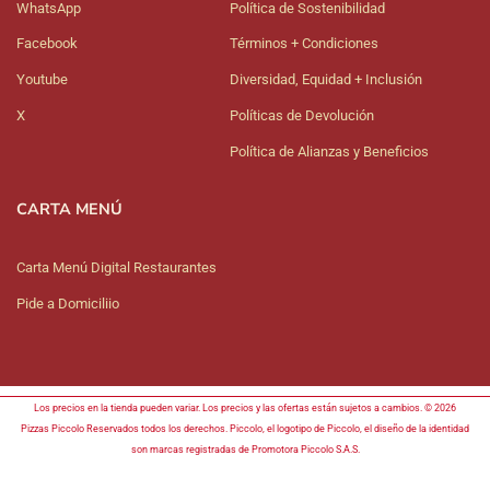
WhatsApp
Política de Sostenibilidad
Facebook
Términos + Condiciones
Youtube
Diversidad, Equidad + Inclusión
X
Políticas de Devolución
Política de Alianzas y Beneficios
CARTA MENÚ
Carta Menú Digital Restaurantes
Pide a Domiciliio
Los precios en la tienda pueden variar. Los precios y las ofertas están sujetos a cambios. © 2026
Pizzas Piccolo Reservados todos los derechos. Piccolo, el logotipo de Piccolo, el diseño de la identidad
son marcas registradas de Promotora Piccolo S.A.S.