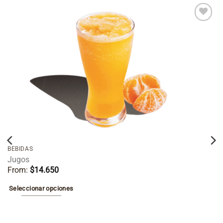
Añadir
a la
lista de
deseos
BEBIDAS
Jugos
From:
$
14.650
Seleccionar opciones
Este
producto