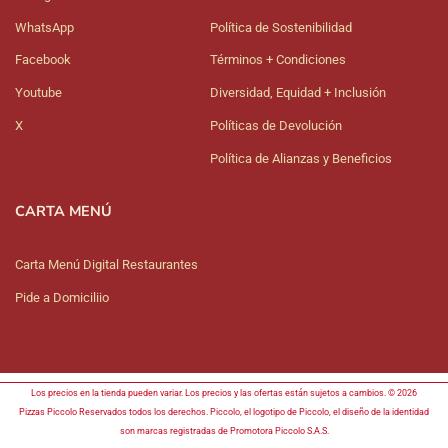
WhatsApp
Política de Sostenibilidad
Facebook
Términos + Condiciones
Youtube
Diversidad, Equidad + Inclusión
X
Políticas de Devolución
Política de Alianzas y Beneficios
CARTA MENÚ
Carta Menú Digital Restaurantes
Pide a Domiciliio
Los precios en la tienda pueden variar. Los precios y las ofertas están sujetos a cambios. © 2026
Pizzas Piccolo Reservados todos los derechos. Piccolo, el logotipo de Piccolo, el diseño de la identidad
son marcas registradas de Promotora Piccolo S.A.S.