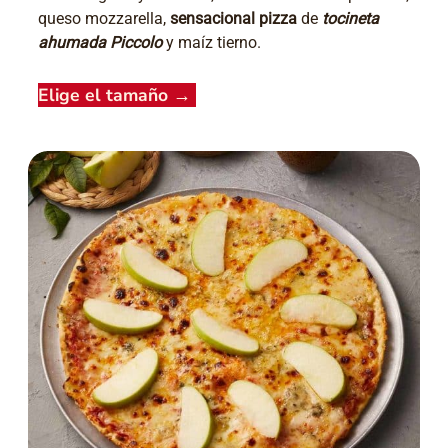
queso mozzarella,
sensacional pizza
de
tocineta
ahumada Piccolo
y maíz tierno.
Elige el tamaño
→