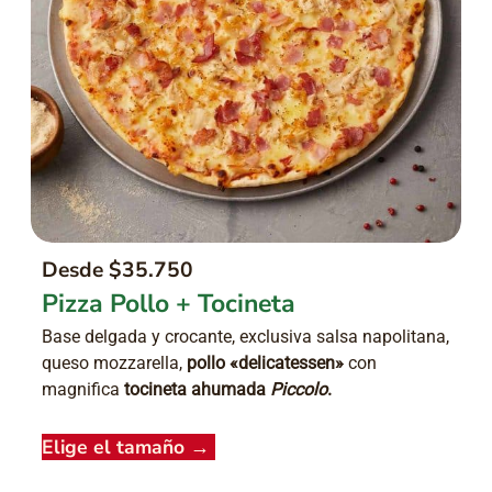
Desde $35.750
Pizza Pollo + Tocineta
Base delgada y crocante, exclusiva salsa napolitana,
queso mozzarella,
pollo «delicatessen»
con
magnifica
tocineta ahumada
Piccolo
.
Elige el tamaño
→