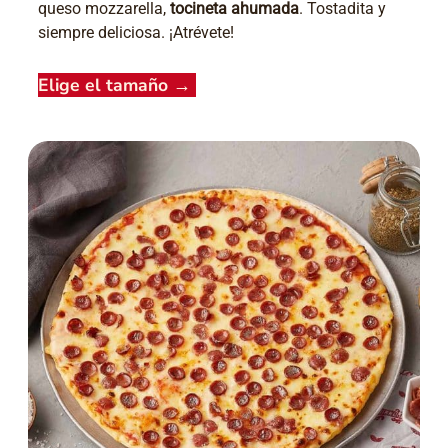
queso mozzarella,
tocineta ahumada
. Tostadita y
siempre deliciosa. ¡Atrévete!
Elige el tamaño
→