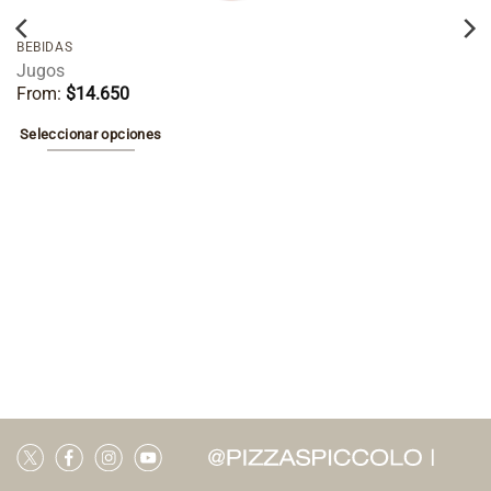
BEBIDAS
Jugos
From:
$
14.650
Seleccionar opciones
Este
producto
tiene
múltiples
variantes.
Las
opciones
se
pueden
elegir
en
la