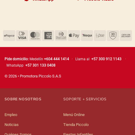
Pide domicilio:
Medellín
+604 444 1414
· Llama al
+57 300 912 1143
·
WhatsApp
+57 301 133 0408
© 2026 • Promotora Piccolo S.A.S
SOBRE NOSOTROS
SOPORTE + SERVICIOS
Empleo
Menú Online
Noticias
Tienda Piccolo
Quiénes Somos
Fiestas Infantiles