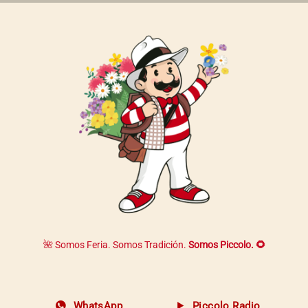
página
de
producto
🌺 Somos Feria. Somos Tradición.
Somos Piccolo. 🌻
WhatsApp
Piccolo Radio