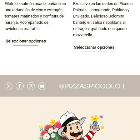
elegir
Filete de salmón asado, bañado en
Exclusivo en las sedes de Piccolo
en
una reducción de vino y estragón,
Palmas, Llanogrande, Poblado y
tomates marinados y confitura de
Envigado. Delicioso Solomito
la
naranja. Acompañado de
bañado en salsa napolitana al
página
raviolones malfatti.
estragón, gratinado con queso
de
mozzarella.
producto
Seleccionar opciones
Seleccionar opciones
Este
Este
producto
producto
tiene
tiene
múltiples
múltiples
variantes.
variantes.
Las
Las
opciones
opciones
se
se
pueden
pueden
elegir
elegir
en
en
la