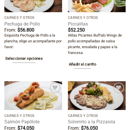
Añadir
Añadir
a la
a la
lista de
lista de
deseos
deseos
CARNES Y OTROS
CARNES Y OTROS
Pechuga de Pollo
Piccalitas
From:
$
56.800
$
52.250
Exquisita Pechuga de Pollo a la
Alitas Picantes Buffalo Wings de
plancha, elige un acompañante por
pollo acompañadas de salsa
favor:
picante, ensalada y papas a la
francesa.
Seleccionar opciones
Añadir al carrito
Este
producto
tiene
múltiples
variantes.
Añadir
Añadir
Las
a la
a la
lista de
lista de
opciones
deseos
deseos
CARNES Y OTROS
CARNES Y OTROS
se
Salmón Papillote
Solomito a la Pizzaiola
pueden
From:
$
74.050
From:
$
76.050