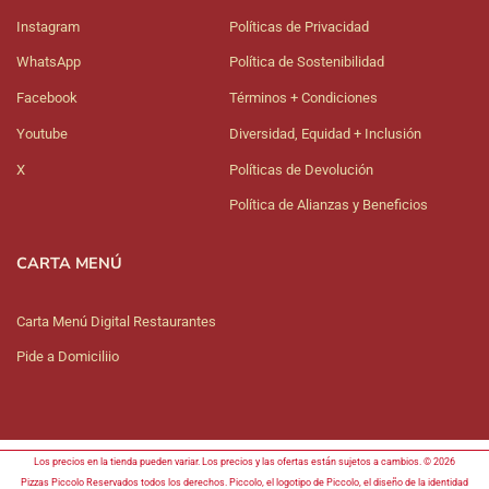
Instagram
Políticas de Privacidad
WhatsApp
Política de Sostenibilidad
Facebook
Términos + Condiciones
Youtube
Diversidad, Equidad + Inclusión
X
Políticas de Devolución
Política de Alianzas y Beneficios
CARTA MENÚ
Carta Menú Digital Restaurantes
Pide a Domiciliio
Los precios en la tienda pueden variar. Los precios y las ofertas están sujetos a cambios. © 2026
Pizzas Piccolo Reservados todos los derechos. Piccolo, el logotipo de Piccolo, el diseño de la identidad