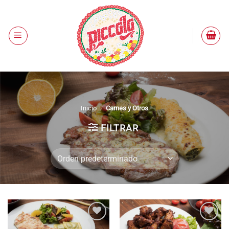
Saltar
al
contenido
Inicio
/
Carnes y Otros
FILTRAR