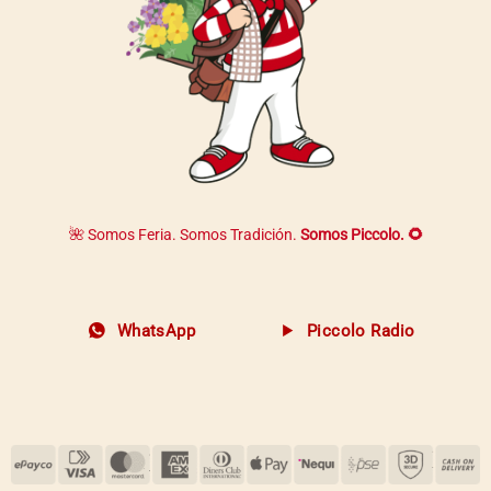
la
página
página
de
de
producto
producto
🌺 Somos Feria. Somos Tradición.
Somos Piccolo. 🌻
WhatsApp
Piccolo Radio