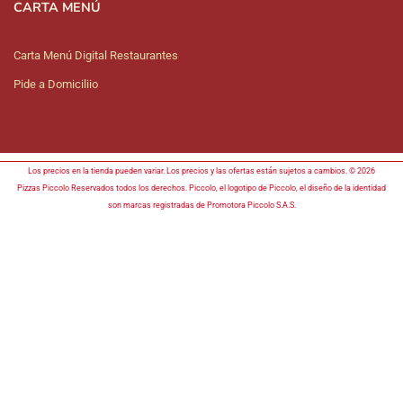
CARTA MENÚ
Carta Menú Digital Restaurantes
Pide a Domiciliio
Los precios en la tienda pueden variar. Los precios y las ofertas están sujetos a cambios. © 2026
Pizzas Piccolo Reservados todos los derechos. Piccolo, el logotipo de Piccolo, el diseño de la identidad
son marcas registradas de Promotora Piccolo S.A.S.