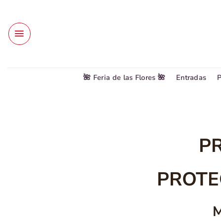
Saltar
al
contenido
🌺 Feria de las Flores 🌺
Entradas
P
PR
PROTE
M