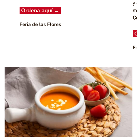
y 
Ordena aquí
→
m
Co
Feria de las Flores
F