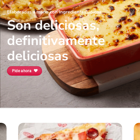
Elaboradas a mano con ingredientes únicos
Son deliciosas,
definitivamente
deliciosas
Pide ahora