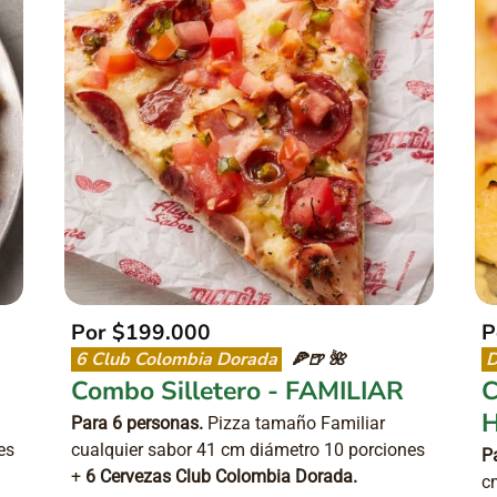
Por
$199.000
P
6 Club Colombia Dorada
D
🍕
🍺
🌺
Combo Silletero - FAMILIAR
C
H
Para 6 personas.
Pizza tamaño Familiar
es
cualquier sabor 41 cm diámetro 10 porciones
P
+
6 Cervezas Club Colombia Dorada.
c