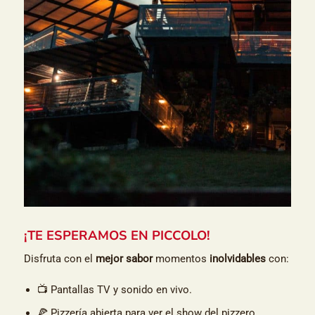
¡TE ESPERAMOS EN PICCOLO!
Disfruta con el
mejor sabor
momentos
inolvidables
con:
📺 Pantallas TV y sonido en vivo.
🍕 Pizzería abierta para ver el show del pizzero.