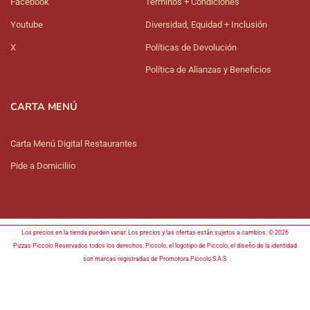
Facebook
Términos + Condiciones
Youtube
Diversidad, Equidad + Inclusión
X
Políticas de Devolución
Política de Alianzas y Beneficios
CARTA MENÚ
Carta Menú Digital Restaurantes
Pide a Domiciliio
Los precios en la tienda pueden variar. Los precios y las ofertas están sujetos a cambios. © 2026
Pizzas Piccolo Reservados todos los derechos. Piccolo, el logotipo de Piccolo, el diseño de la identidad
son marcas registradas de Promotora Piccolo S.A.S.