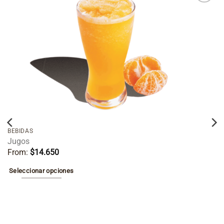
Añadir
a la
lista de
deseos
BEBIDAS
Jugos
From:
$
14.650
Seleccionar opciones
Este
producto
tiene
múltiples