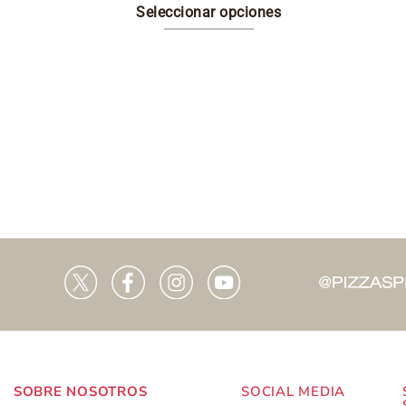
Seleccionar opciones
Este
producto
tiene
múltiples
variantes.
Las
opciones
se
pueden
elegir
en
la
página
SOBRE NOSOTROS
SOCIAL MEDIA