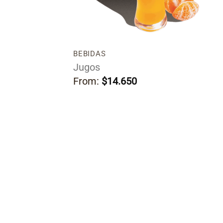
deseos
dese
BEBIDAS
 nuestra salsa
Jugos
3 croquetas.
From:
$
14.650