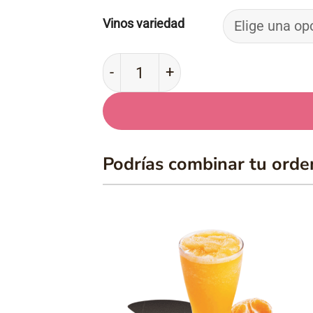
Vinos variedad
Vinos cantidad
Podrías combinar tu orde
Añadir
Añad
a la
a l
lista
list
de
de