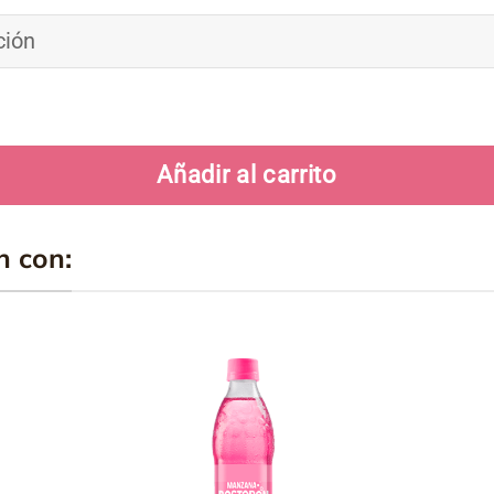
Añadir al carrito
n con:
ir
Añadir
a
a la
a
lista
de