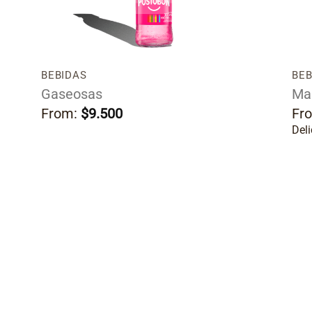
os
deseos
BEBIDAS
BEB
Gaseosas
Ma
From:
$
9.500
Fr
Del