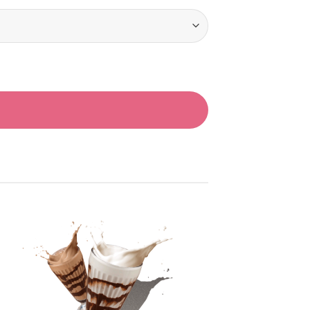
Añadir
a la
lista
de