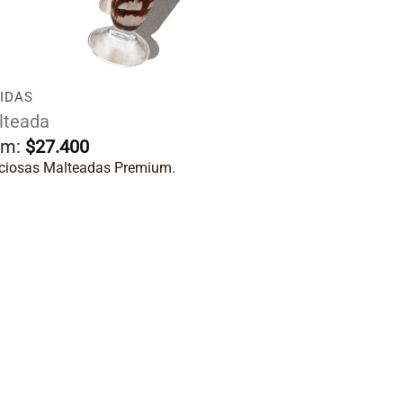
deseos
IDAS
lteada
om:
$
27.400
iciosas Malteadas Premium.