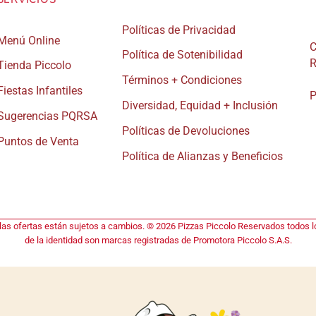
de
de
Políticas de Privacidad
producto
pro
Menú Online
C
Política de Sotenibilidad
R
Tienda Piccolo
Términos + Condiciones
Fiestas Infantiles
P
Diversidad, Equidad + Inclusión
Sugerencias PQRSA
Políticas de Devoluciones
Puntos de Venta
Política de Alianzas y Beneficios
 las ofertas están sujetos a cambios. © 2026 Pizzas Piccolo Reservados todos lo
de la identidad son marcas registradas de Promotora Piccolo S.A.S.