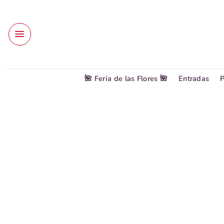
Saltar
al
contenido
🌺 Feria de las Flores 🌺
Entradas
P