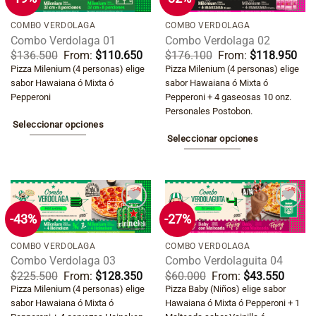
Añadir
Añadir
a la
a la
lista de
lista de
COMBO VERDOLAGA
COMBO VERDOLAGA
deseos
deseos
Combo Verdolaga 01
Combo Verdolaga 02
$
136.500
From:
$
110.650
$
176.100
From:
$
118.950
Pizza Milenium (4 personas) elige
Pizza Milenium (4 personas) elige
sabor Hawaiana ó Mixta ó
sabor Hawaiana ó Mixta ó
Pepperoni
Pepperoni + 4 gaseosas 10 onz.
Personales Postobon.
Seleccionar opciones
Seleccionar opciones
Este
Este
producto
producto
tiene
tiene
múltiples
múltiples
variantes.
-43%
-27%
Añadir
Añadir
variantes.
Las
a la
a la
lista de
lista de
Las
COMBO VERDOLAGA
COMBO VERDOLAGA
opciones
deseos
deseos
Combo Verdolaga 03
Combo Verdolaguita 04
opciones
se
$
225.500
From:
$
128.350
$
60.000
From:
$
43.550
se
pueden
Pizza Milenium (4 personas) elige
Pizza Baby (Niños) elige sabor
pueden
elegir
sabor Hawaiana ó Mixta ó
Hawaiana ó Mixta ó Pepperoni + 1