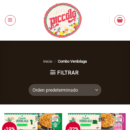
Saltar
al
contenido
Inicio
/
Combo Verdolaga
FILTRAR
-19%
-32%