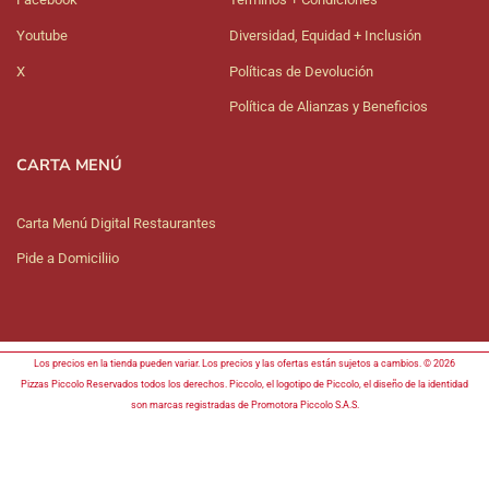
Youtube
Diversidad, Equidad + Inclusión
X
Políticas de Devolución
Política de Alianzas y Beneficios
CARTA MENÚ
Carta Menú Digital Restaurantes
Pide a Domiciliio
Los precios en la tienda pueden variar. Los precios y las ofertas están sujetos a cambios. © 2026
Pizzas Piccolo Reservados todos los derechos. Piccolo, el logotipo de Piccolo, el diseño de la identidad
son marcas registradas de Promotora Piccolo S.A.S.