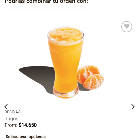
Podrías combinar tu orden con:
Añadir
a la
lista de
deseos
BEBIDAS
Jugos
From:
$
14.650
Seleccionar opciones