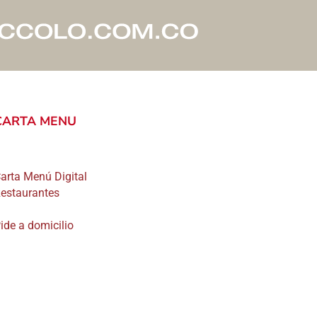
eden
gir
gina
CARTA MENU
ducto
arta Menú Digital
estaurantes
ide a domicilio