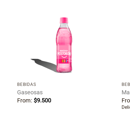
ir
Añadir
a
a la
a
lista
de
os
deseos
BEBIDAS
BEB
Gaseosas
Ma
From:
$
9.500
Fr
Del