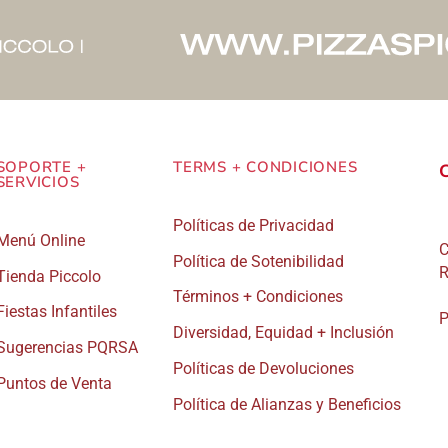
se
se
pueden
pu
elegir
ele
en
en
la
la
página
pá
SOPORTE +
TERMS + CONDICIONES
SERVICIOS
de
de
Políticas de Privacidad
producto
pro
Menú Online
C
Política de Sotenibilidad
R
Tienda Piccolo
Términos + Condiciones
Fiestas Infantiles
P
Diversidad, Equidad + Inclusión
Sugerencias PQRSA
Políticas de Devoluciones
Puntos de Venta
Política de Alianzas y Beneficios