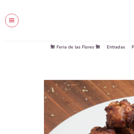
Saltar
al
contenido
🌺 Feria de las Flores 🌺
Entradas
P