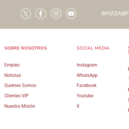
se
pueden
elegir
en
la
página
SOBRE NOSOTROS
SOCIAL MEDIA
de
Empleo
Instagram
producto
Noticias
WhatsApp
Quiénes Somos
Facebook
Clientes VIP
Youtube
Nuestra Misión
X