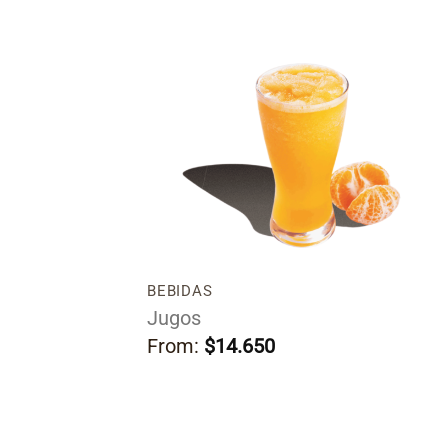
Añadir
Añad
a la
a l
lista
list
de
de
deseos
dese
BEBIDAS
 nuestra salsa
Jugos
3 croquetas.
From:
$
14.650