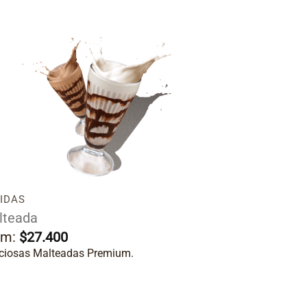
Añadir
a la
lista
de
deseos
IDAS
lteada
om:
$
27.400
iciosas Malteadas Premium.