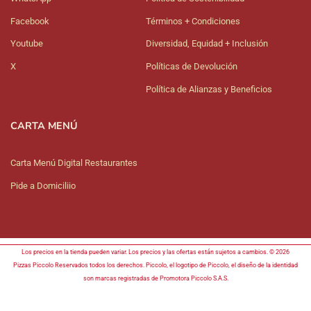
Facebook
Términos + Condiciones
Youtube
Diversidad, Equidad + Inclusión
X
Políticas de Devolución
Política de Alianzas y Beneficios
CARTA MENÚ
Carta Menú Digital Restaurantes
Pide a Domiciliio
Los precios en la tienda pueden variar. Los precios y las ofertas están sujetos a cambios. © 2026
Pizzas Piccolo Reservados todos los derechos. Piccolo, el logotipo de Piccolo, el diseño de la identidad
son marcas registradas de Promotora Piccolo S.A.S.