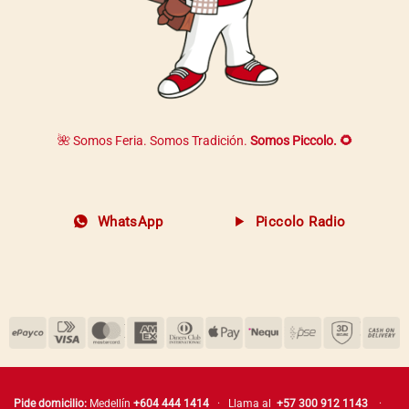
🌺 Somos Feria. Somos Tradición.
Somos Piccolo. 🌻
WhatsApp
Piccolo Radio
Pide domicilio:
Medellín
+604 444 1414
· Llama al
+57 300 912 1143
·