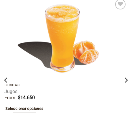
Añadir
a la
lista de
deseos
BEBIDAS
Jugos
From:
$
14.650
Seleccionar opciones
Este
producto
tiene