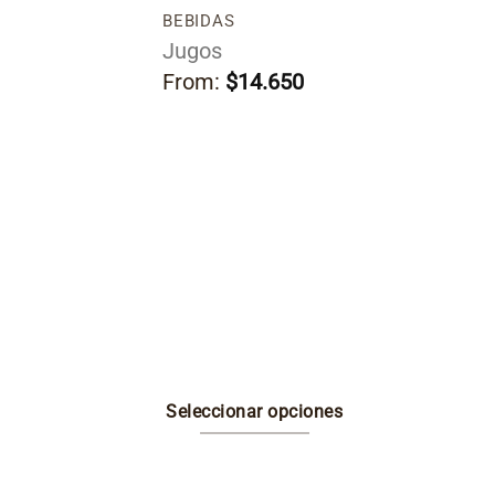
BEBIDAS
 nuestra salsa
Jugos
3 croquetas.
From:
$
14.650
Seleccionar opciones
Este
producto