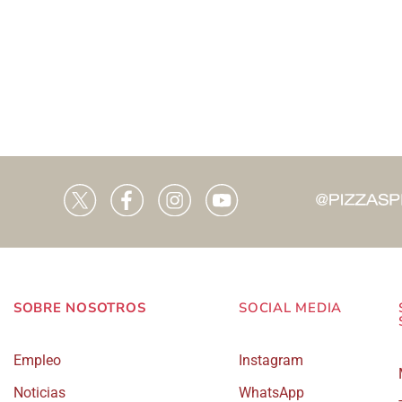
tiene
múltiples
variantes.
Las
opciones
se
pueden
elegir
en
la
página
SOBRE NOSOTROS
SOCIAL MEDIA
de
Empleo
Instagram
producto
Noticias
WhatsApp