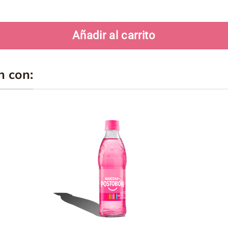
Añadir al carrito
n con:
ir
Añadir
a
a la
a
lista
de
os
deseos