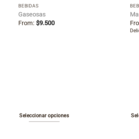
BEBIDAS
BEB
Gaseosas
Ma
From:
$
9.500
Fr
Del
Seleccionar opciones
Sel
Este
Est
producto
pro