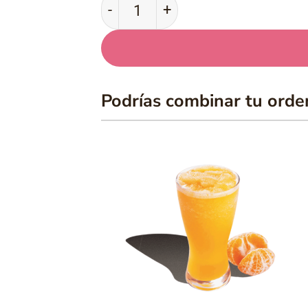
Pizza Champiñones cantidad
Podrías combinar tu orde
Añadir
Añad
a la
a l
lista
list
de
de
deseos
dese