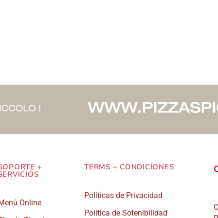
tiene
tie
múltiples
múl
variantes.
var
Las
La
opciones
op
se
se
pueden
pu
elegir
ele
en
en
la
la
página
pá
SOPORTE +
TERMS + CONDICIONES
SERVICIOS
de
de
Políticas de Privacidad
producto
pro
Menú Online
C
Política de Sotenibilidad