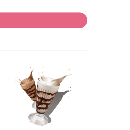
Añadir
a la
lista
de
deseos