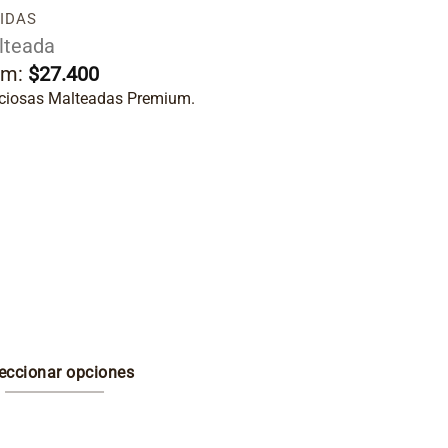
IDAS
lteada
om:
$
27.400
iciosas Malteadas Premium.
eccionar opciones
e
ducto