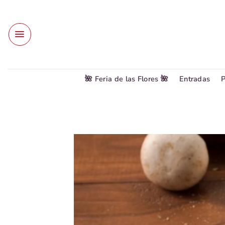
Saltar
al
contenido
🌺 Feria de las Flores 🌺
Entradas
P