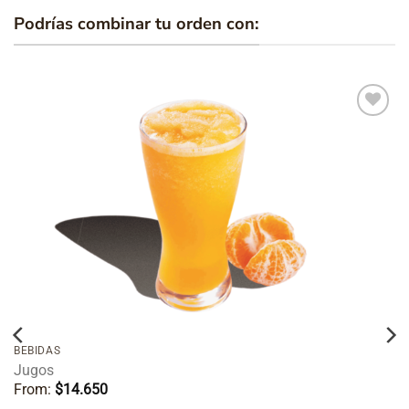
Podrías combinar tu orden con:
Añadir
a la
lista de
deseos
BEBIDAS
Jugos
From:
$
14.650