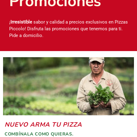
Promociones
¡
Irresistible
sabor y calidad a precios exclusivos en Pizzas
Piccolo! Disfruta las promociones que tenemos para ti.
Pide a domicilio.
NUEVO ARMA TU PIZZA
COMBÍNALA COMO QUIERAS.