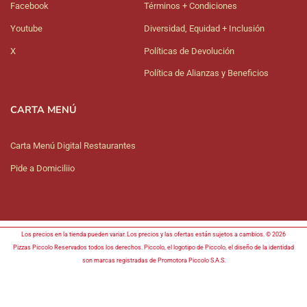
Facebook
Términos + Condiciones
Youtube
Diversidad, Equidad + Inclusión
X
Políticas de Devolución
Política de Alianzas y Beneficios
CARTA MENÚ
Carta Menú Digital Restaurantes
Pide a Domiciliio
Los precios en la tienda pueden variar. Los precios y las ofertas están sujetos a cambios. © 2026
Pizzas Piccolo Reservados todos los derechos. Piccolo, el logotipo de Piccolo, el diseño de la identidad
son marcas registradas de Promotora Piccolo S.A.S.