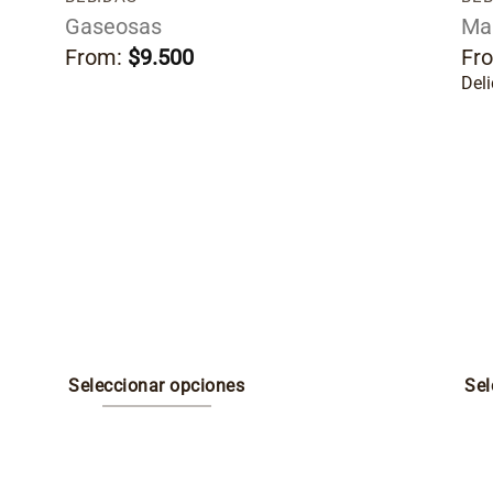
Gaseosas
Ma
From:
$
9.500
Fr
Del
Seleccionar opciones
Sel
Este
Est
producto
pro