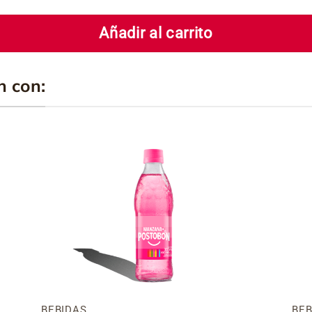
Añadir al carrito
n con:
ir
Añadir
a
a la
a
lista
de
os
deseos
BEBIDAS
BEB