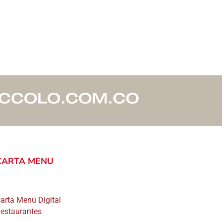
ne
tiples
iantes.
s
ciones
eden
gir
gina
CARTA MENU
ducto
arta Menú Digital
estaurantes