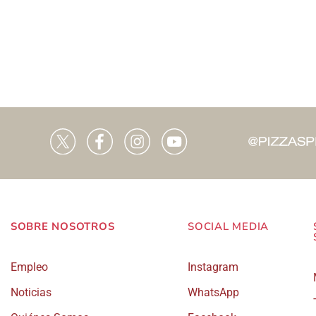
tiene
múltiples
variantes.
Las
opciones
se
pueden
elegir
en
la
página
SOBRE NOSOTROS
SOCIAL MEDIA
de
Empleo
Instagram
producto
Noticias
WhatsApp