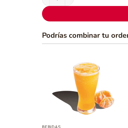
Podrías combinar tu orde
Añadir
Añad
a la
a l
lista
list
de
de
deseos
dese
BEBIDAS