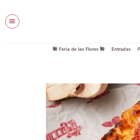
Saltar
al
contenido
🌺 Feria de las Flores 🌺
Entradas
P