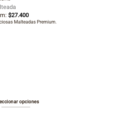
lteada
om:
$
27.400
iciosas Malteadas Premium.
eccionar opciones
e
ducto