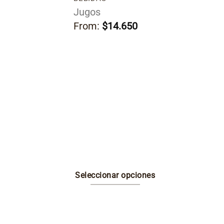
 nuestra salsa
Jugos
3 croquetas.
From:
$
14.650
Seleccionar opciones
Este
producto