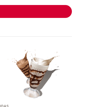
Añadir
a la
lista
de
deseos
IDAS