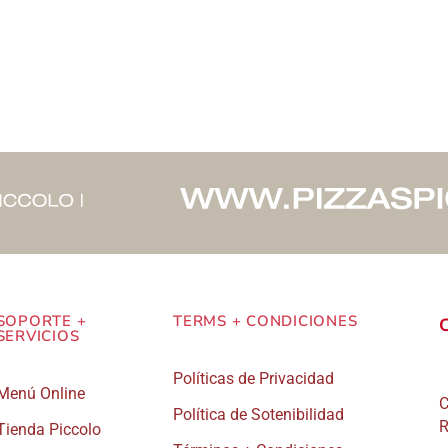
tiene
tie
múltiples
múl
variantes.
var
Las
La
opciones
op
se
se
pueden
pu
elegir
ele
en
en
la
la
página
pá
SOPORTE +
TERMS + CONDICIONES
SERVICIOS
de
de
Políticas de Privacidad
producto
pro
Menú Online
C
Política de Sotenibilidad
R
Tienda Piccolo