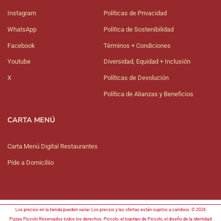
Instagram
Políticas de Privacidad
WhatsApp
Política de Sostenibilidad
Facebook
Términos + Condiciones
Youtube
Diversidad, Equidad + Inclusión
X
Políticas de Devolución
Política de Alianzas y Beneficios
CARTA MENÚ
Carta Menú Digital Restaurantes
Pide a Domiciliio
Los precios en la tienda pueden variar. Los precios y las ofertas están sujetos a cambios. © 2026
Pizzas Piccolo Reservados todos los derechos. Piccolo, el logotipo de Piccolo, el diseño de la identidad