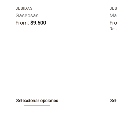
BEBIDAS
BEB
Gaseosas
Ma
From:
$
9.500
Fr
Del
Seleccionar opciones
Sel
Este
Est