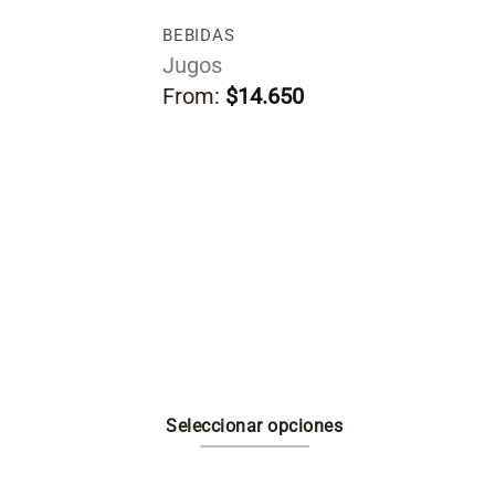
BEBIDAS
 nuestra salsa
Jugos
3 croquetas.
From:
$
14.650
Seleccionar opciones
Este