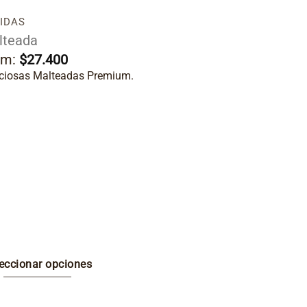
IDAS
lteada
om:
$
27.400
iciosas Malteadas Premium.
eccionar opciones
e