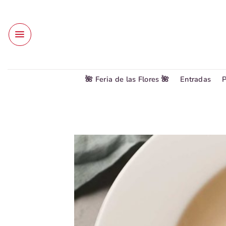
Saltar
al
contenido
🌺 Feria de las Flores 🌺
Entradas
P