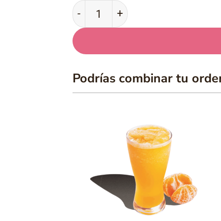
Pasta Carbonara cantidad
Podrías combinar tu orde
Añadir
Añad
a la
a l
lista
list
de
de
deseos
dese