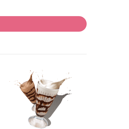
Añadir
a la
lista
de
deseos