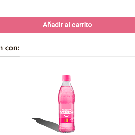
Añadir al carrito
n con:
ir
Añadir
a
a la
a
lista
de
os
deseos