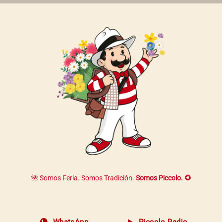
página
de
producto
🌺 Somos Feria. Somos Tradición.
Somos Piccolo. 🌻