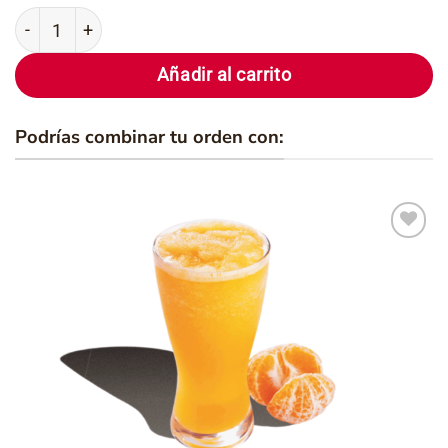
Salchicha Desayuno cantidad
Añadir al carrito
Podrías combinar tu orden con:
Añadir
a la
lista de
deseos