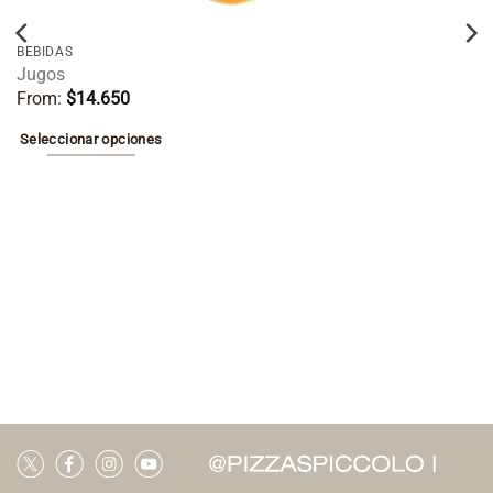
BEBIDAS
Jugos
From:
$
14.650
Seleccionar opciones
Este
producto
tiene
múltiples
variantes.
Las
opciones
se
pueden
elegir
en
la