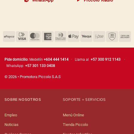
WhatsApp
Piccolo Radio
Pide domicilio:
Medellín
+604 444 1414
· Llama al
+57 300 912 1143
·
WhatsApp
+57 301 133 0408
© 2026 • Promotora Piccolo S.A.S
SOBRE NOSOTROS
SOPORTE + SERVICIOS
Empleo
Menú Online
Noticias
Tienda Piccolo