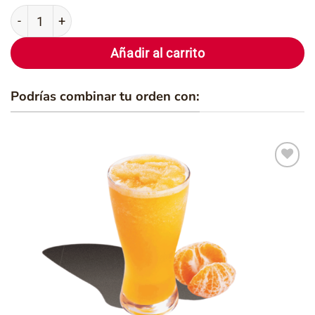
Salchicha Alemana [Weisswurst] cantidad
Añadir al carrito
Podrías combinar tu orden con:
Añadir
a la
lista de
deseos