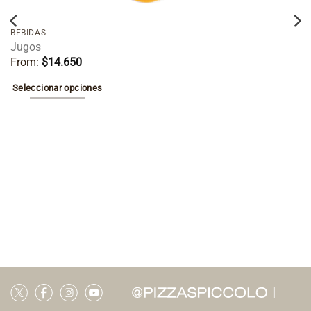
BEBIDAS
Jugos
From:
$
14.650
Seleccionar opciones
Este
producto
tiene
múltiples
variantes.
Las
opciones
se
pueden
elegir
en
la