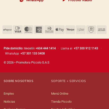
WhatsApp
Piccolo Radio
Pide domicilio:
Medellín
+604 444 1414
· Llama al
+57 300 912 1143
·
WhatsApp
+57 301 133 0408
© 2026 • Promotora Piccolo S.A.S
SOBRE NOSOTROS
SOPORTE + SERVICIOS
Empleo
Menú Online
Noticias
Tienda Piccolo