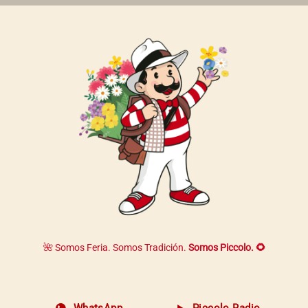
página
de
producto
🌺 Somos Feria. Somos Tradición.
Somos Piccolo. 🌻