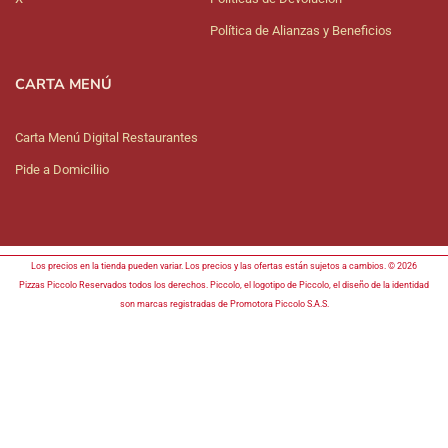
Política de Alianzas y Beneficios
CARTA MENÚ
Carta Menú Digital Restaurantes
Pide a Domiciliio
Los precios en la tienda pueden variar. Los precios y las ofertas están sujetos a cambios. © 2026
Pizzas Piccolo Reservados todos los derechos. Piccolo, el logotipo de Piccolo, el diseño de la identidad
son marcas registradas de Promotora Piccolo S.A.S.