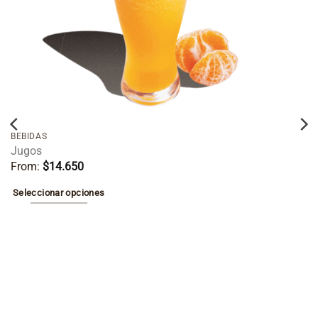
deseos
BEBIDAS
Jugos
From:
$
14.650
Seleccionar opciones
Este
producto
tiene
múltiples
variantes.
Las