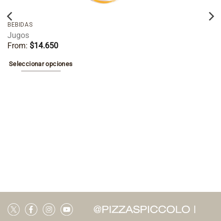
BEBIDAS
Jugos
From:
$
14.650
Seleccionar opciones
Este
producto
tiene
múltiples
variantes.
Las
opciones
se
pueden
elegir
en
la