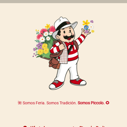
página
de
producto
🌺 Somos Feria. Somos Tradición.
Somos Piccolo. 🌻