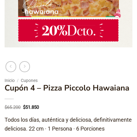
Inicio
/
Cupones
Cupón 4 – Pizza Piccolo Hawaiana
El
El
$
65.200
$
51.850
precio
precio
original
actual
Todos los días, auténtica y deliciosa, definitivamente
era:
es:
$65.200.
$51.850.
deliciosa. 22 cm · 1 Persona · 6 Porciones