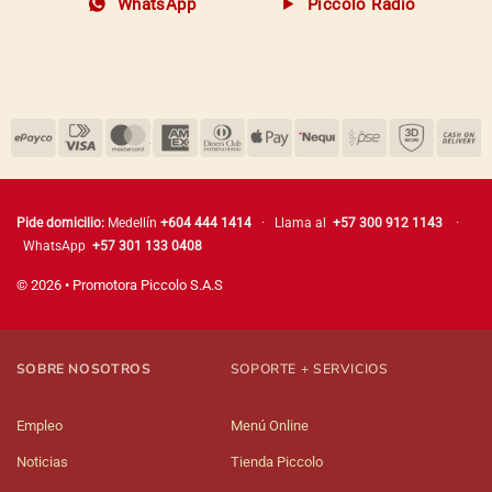
WhatsApp
Piccolo Radio
Pide domicilio:
Medellín
+604 444 1414
· Llama al
+57 300 912 1143
·
WhatsApp
+57 301 133 0408
© 2026 • Promotora Piccolo S.A.S
SOBRE NOSOTROS
SOPORTE + SERVICIOS
Empleo
Menú Online
Noticias
Tienda Piccolo