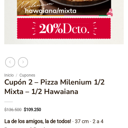
Inicio
/
Cupones
Cupón 2 – Pizza Milenium 1/2
Mixta – 1/2 Hawaiana
El
El
$
136.500
$
109.250
precio
precio
original
actual
La de los amigos, la de todos!
· 37 cm · 2 a 4
era:
es:
$136.500.
$109.250.