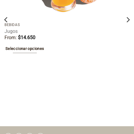
BEBIDAS
Jugos
From:
$
14.650
Seleccionar opciones
Este
producto
tiene
múltiples
variantes.
Las
opciones
se
pueden
elegir
en