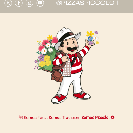
la
página
de
producto
🌺 Somos Feria. Somos Tradición.
Somos Piccolo. 🌻