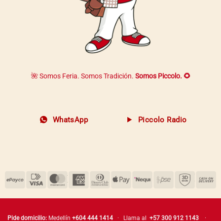
🌺 Somos Feria. Somos Tradición.
Somos Piccolo. 🌻
WhatsApp
Piccolo Radio
Pide domicilio:
Medellín
+604 444 1414
· Llama al
+57 300 912 1143
·