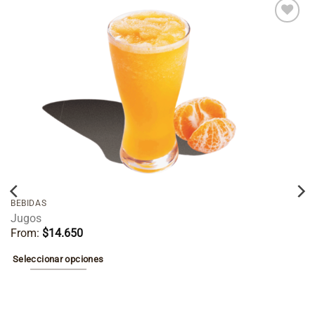
Añadir
a la
lista de
deseos
BEBIDAS
Jugos
From:
$
14.650
Seleccionar opciones
Este
producto
tiene