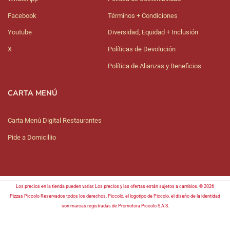
Facebook
Términos + Condiciones
Youtube
Diversidad, Equidad + Inclusión
X
Políticas de Devolución
Política de Alianzas y Beneficios
CARTA MENÚ
Carta Menú Digital Restaurantes
Pide a Domiciliio
Los precios en la tienda pueden variar. Los precios y las ofertas están sujetos a cambios. © 2026
Pizzas Piccolo Reservados todos los derechos. Piccolo, el logotipo de Piccolo, el diseño de la identidad
son marcas registradas de Promotora Piccolo S.A.S.