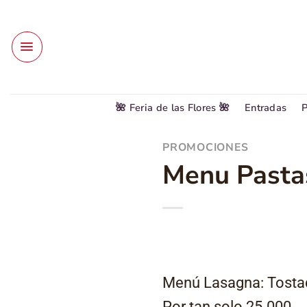
Saltar
al
contenido
🌺 Feria de las Flores 🌺
Entradas
P
PROMOCIONES
Menu Pastas
Menú Lasagna: Tostad
Por tan solo 25.000