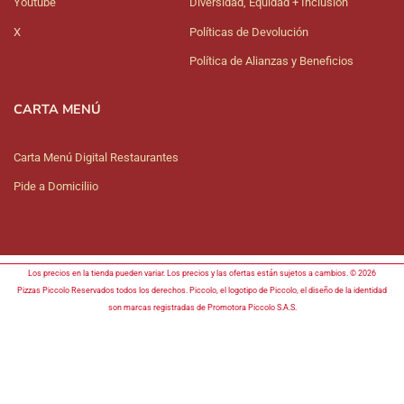
Youtube
Diversidad, Equidad + Inclusión
X
Políticas de Devolución
Política de Alianzas y Beneficios
CARTA MENÚ
Carta Menú Digital Restaurantes
Pide a Domiciliio
Los precios en la tienda pueden variar. Los precios y las ofertas están sujetos a cambios. © 2026
Pizzas Piccolo Reservados todos los derechos. Piccolo, el logotipo de Piccolo, el diseño de la identidad
son marcas registradas de Promotora Piccolo S.A.S.