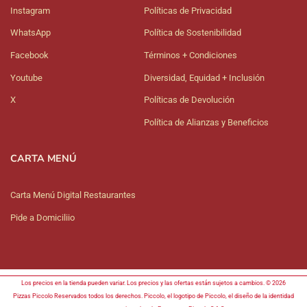
Instagram
Políticas de Privacidad
WhatsApp
Política de Sostenibilidad
Facebook
Términos + Condiciones
Youtube
Diversidad, Equidad + Inclusión
X
Políticas de Devolución
Política de Alianzas y Beneficios
CARTA MENÚ
Carta Menú Digital Restaurantes
Pide a Domiciliio
Los precios en la tienda pueden variar. Los precios y las ofertas están sujetos a cambios. © 2026
Pizzas Piccolo Reservados todos los derechos. Piccolo, el logotipo de Piccolo, el diseño de la identidad