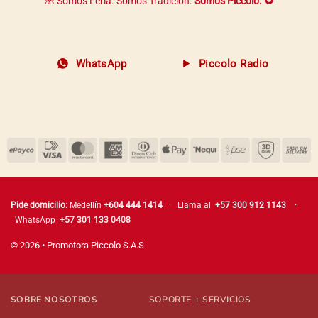
🌺 Somos Feria. Somos Tradición.
Somos Piccolo. 🌻
WhatsApp
Piccolo Radio
Pide domicilio:
Medellín
+604 444 1414
· Llama al
+57 300 912 1143
·
WhatsApp
+57 301 133 0408
© 2026 • Promotora Piccolo S.A.S
SOBRE NOSOTROS
SOPORTE + SERVICIOS