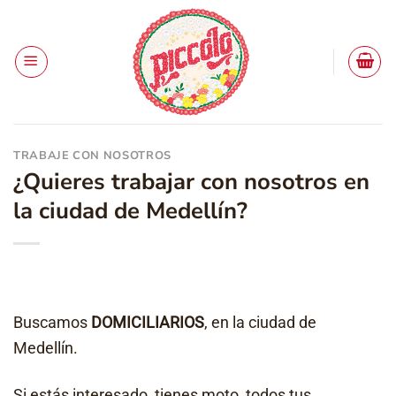
Saltar
al
contenido
TRABAJE CON NOSOTROS
¿Quieres trabajar con nosotros en
la ciudad de Medellín?
Buscamos
DOMICILIARIOS
, en la ciudad de
Medellín.
Si estás interesado, tienes moto, todos tus