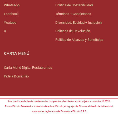
WhatsApp
Política de Sostenibilidad
Facebook
Términos + Condiciones
Youtube
Diversidad, Equidad + Inclusión
X
Políticas de Devolución
Política de Alianzas y Beneficios
CARTA MENÚ
Carta Menú Digital Restaurantes
Pide a Domiciliio
Los precios en la tienda pueden variar. Los precios y las ofertas están sujetos a cambios. © 2026
Pizzas Piccolo Reservados todos los derechos. Piccolo, el logotipo de Piccolo, el diseño de la identidad
son marcas registradas de Promotora Piccolo S.A.S.