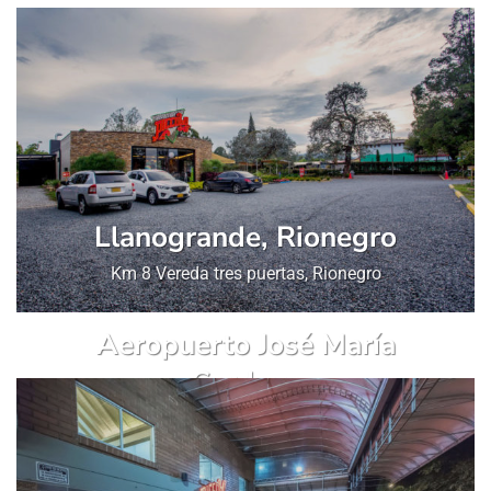
Llanogrande, Rionegro
Km 8 Vereda tres puertas, Rionegro
Aeropuerto José María
Cordova
Local 80A 3 piso, Rionegro