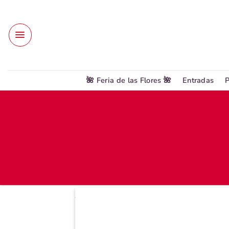
Saltar
al
contenido
🌺 Feria de las Flores 🌺
Entradas
P