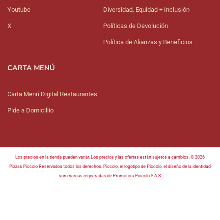
Youtube
Diversidad, Equidad + Inclusión
X
Políticas de Devolución
Política de Alianzas y Beneficios
CARTA MENÚ
Carta Menú Digital Restaurantes
Pide a Domiciliio
Los precios en la tienda pueden variar. Los precios y las ofertas están sujetos a cambios. © 2026
Pizzas Piccolo Reservados todos los derechos. Piccolo, el logotipo de Piccolo, el diseño de la identidad
son marcas registradas de Promotora Piccolo S.A.S.