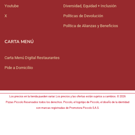
Youtube
Diversidad, Equidad + Inclusión
X
Políticas de Devolución
Política de Alianzas y Beneficios
CARTA MENÚ
Carta Menú Digital Restaurantes
Pide a Domiciliio
Los precios en la tienda pueden variar. Los precios y las ofertas están sujetos a cambios. © 2026
Pizzas Piccolo Reservados todos los derechos. Piccolo, el logotipo de Piccolo, el diseño de la identidad
son marcas registradas de Promotora Piccolo S.A.S.