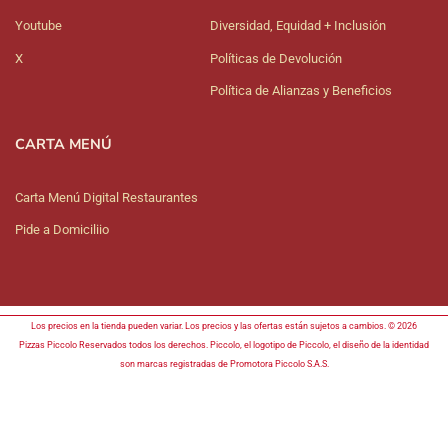
Youtube
Diversidad, Equidad + Inclusión
X
Políticas de Devolución
Política de Alianzas y Beneficios
CARTA MENÚ
Carta Menú Digital Restaurantes
Pide a Domiciliio
Los precios en la tienda pueden variar. Los precios y las ofertas están sujetos a cambios. © 2026
Pizzas Piccolo Reservados todos los derechos. Piccolo, el logotipo de Piccolo, el diseño de la identidad
son marcas registradas de Promotora Piccolo S.A.S.