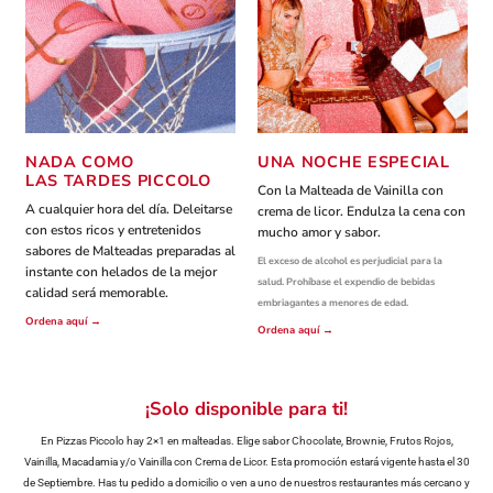
NADA COMO
UNA NOCHE ESPECIAL
LAS TARDES PICCOLO
Con la Malteada de Vainilla con
A cualquier hora del día. Deleitarse
crema de licor. Endulza la cena con
con estos ricos y entretenidos
mucho amor y sabor.
sabores de Malteadas preparadas al
El exceso de alcohol es perjudicial para la
instante con helados de la mejor
salud. Prohíbase el expendio de bebidas
calidad será memorable.
embriagantes a menores de edad.
Ordena aquí
→
Ordena aquí
→
¡Solo disponible para ti!
En Pizzas Piccolo hay 2×1 en malteadas. Elige sabor Chocolate, Brownie, Frutos Rojos,
Vainilla, Macadamia y/o Vainilla con Crema de Licor. Esta promoción estará vigente hasta el 30
de Septiembre. Has tu pedido a domicilio o ven a uno de nuestros restaurantes más cercano y